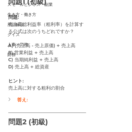
問題1 (初級)
スモールビジネス・副業
生き方・働き方
問題:
売上高総利益率（粗利率）を計算す
用語解説
る公式は次のうちどれですか？
クイズ
人事・労務
A) (売上高 - 売上原価) ÷ 売上高
B) 営業利益 ÷ 売上高
財務
C) 当期純利益 ÷ 売上高
D) 売上高 ÷ 総資産
ヒント:
売上高に対する粗利の割合
答え:
問題2 (初級)