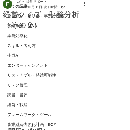
ふかや経営サポート
全ての記事
2024年10月31日
読了時間: 3分
経営クイズ「財務分析
資金繰り・補助金・事業計画書
（その２）」
事業承継・M&A
業務効率化
スキル・考え方
生成AI
エンターテインメント
サステナブル・持続可能性
リスク管理
読書・書評
経営・戦略
フレームワーク・ツール
事業継続力強化計画・BCP