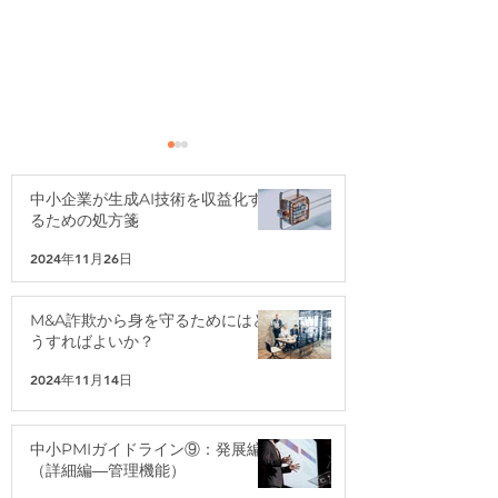
中小企業が生成AI技術を収益化す
るための処方箋
2024年11月26日
経営クイズ「財務分析
経営クイズ「財務
M&A詐欺から身を守るためにはど
（その３）」
析」
うすればよいか？
2024年11月14日
中小PMIガイドライン⑨：発展編
（詳細編―管理機能）