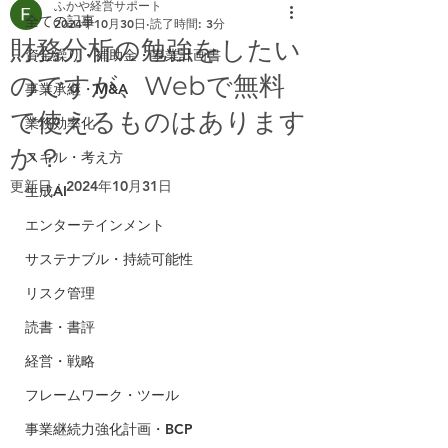
ふかや経営サポート
全ての記事
2024年10月30日
読了時間: 3分
財務分析の勉強をしたい
資金繰り・補助金・事業計画書
のですが、Webで無料
事業承継・M&A
で使えるものはあります
業務効率化
か？
スキル・考え方
更新日：
2024年10月31日
生成AI
エンターテインメント
サステナブル・持続可能性
リスク管理
読書・書評
経営・戦略
フレームワーク・ツール
事業継続力強化計画・BCP