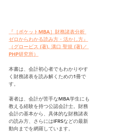
『［ポケットMBA］財務諸表分析 
ゼロからわかる読み方・活かし方』
（グロービス (著), 溝口 聖規 (著)／‎ 
PHP研究所）
本書は、会計初心者でもわかりやす
く財務諸表を読み解くための1冊で
す。
著者は、会計が苦手なMBA学生にも
教える経験を持つ公認会計士。財務
会計の基本から、具体的な財務諸表
の読み方、さらにはIFRSなどの最新
動向までを網羅しています。