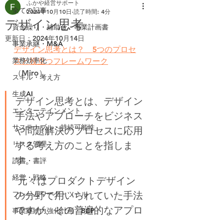
ふかや経営サポート
全ての記事
2024年10月10日
読了時間: 4分
デザイン思考
資金繰り・補助金・事業計画書
更新日：
2024年10月14日
事業承継・M&A
デザイン思考とは？　5つのプロセ
業務効率化
スと役立つフレームワーク
（Miro）
スキル・考え方
生成AI
デザイン思考とは、デザイン
エンターテインメント
手法やアプローチをビジネス
サステナブル・持続可能性
や問題解決のプロセスに応用
リスク管理
する考え方のことを指しま
す。
読書・書評
経営・戦略
 元々はプロダクトデザイン
フレームワーク・ツール
の分野で用いられていた手法
ですが、その普遍的なアプロ
事業継続力強化計画・BCP