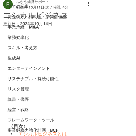
ふかや経営サポート
全ての記事
2024年10月11日
読了時間: 4分
エシカルビジネス
資金繰り・補助金・事業計画書
更新日：
2024年10月14日
事業承継・M&A
業務効率化
スキル・考え方
生成AI
エンターテインメント
サステナブル・持続可能性
リスク管理
読書・書評
経営・戦略
フレームワーク・ツール
〈目次〉
事業継続力強化計画・BCP
エシカルビジネスとは