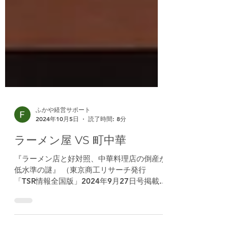
ふかや経営サポート
2024年10月5日
読了時間: 8分
ラーメン屋 VS 町中華
『ラーメン店と好対照、中華料理店の倒産が
低水準の謎』 （東京商工リサーチ発行
「TSR情報全国版」2024年9月27日号掲載
「WeeklyTopics」を再編集） いま人気沸騰
中!町中華のお金の秘密に迫る （有吉のお金