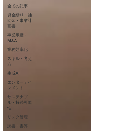
全ての記事
資金繰り・補
助金・事業計
画書
事業承継・
M&A
業務効率化
スキル・考え
方
生成AI
エンターテイ
ンメント
サステナブ
ル・持続可能
性
リスク管理
読書・書評